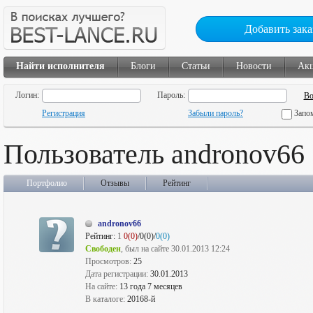
Добавить зака
Найти исполнителя
Блоги
Статьи
Новости
Ак
Логин:
Пароль:
Регистрация
Забыли пароль?
Запо
Пользователь andronov66
Портфолио
Отзывы
Рейтинг
andronov66
Рейтинг:
1
0(0)
/0(0)/
0(0)
Свободен
, был на сайте 30.01.2013 12:24
Просмотров:
25
Дата регистрации:
30.01.2013
На сайте:
13 года 7 месяцев
В каталоге:
20168-й