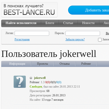
Добавить зака
Найти исполнителя
Блоги
Статьи
Новости
Ак
Логин:
Пароль:
Регистрация
Забыли пароль?
Запо
Пользователь jokerwell
Информация
Проекты
Отзывы
Рейтинг
jokerwell
Рейтинг:
1.3
0(0)
/0(0)/
0(0)
Свободен
, был на сайте 26.01.2013 22:11
Просмотров:
68
Дата регистрации:
26.01.2013
На сайте:
13 года 7 месяцев