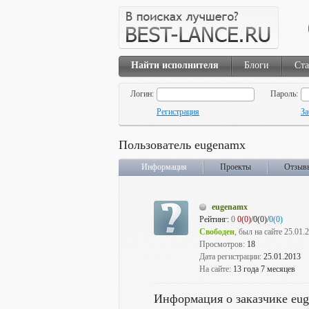
Найти исполнителя
Блоги
Ста
Логин:
Пароль:
Регистрация
За
Пользователь eugenamx
Информация
Проекты
Отзыв
eugenamx
Рейтинг:
0
0(0)
/0(0)/
0(0)
Свободен
, был на сайте 25.01.
Просмотров:
18
Дата регистрации:
25.01.2013
На сайте:
13 года 7 месяцев
Информация о заказчике eu