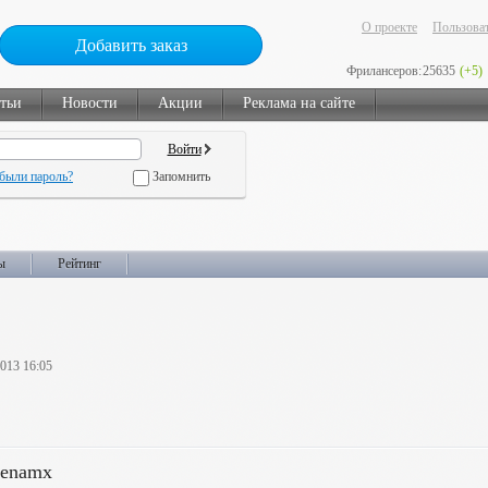
О проекте
Пользоват
Добавить заказ
Фрилансеров:
25635
(+5)
тьи
Новости
Акции
Реклама на сайте
были пароль?
Запомнить
ы
Рейтинг
2013 16:05
genamx