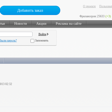
О проекте
Пользоват
Добавить заказ
Фрилансеров:
25633
(+3)
тьи
Новости
Акции
Реклама на сайте
были пароль?
Запомнить
2013 02:32