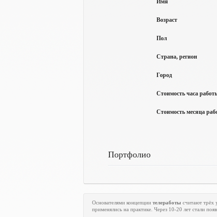
Имя
Возраст
Пол
Страна, регион
Город
Стоимость часа работы
Стоимость месяца рабо
Портфолио
Основателями концепции
телеработы
считают трёх 
применялись на практике. Через 10-20 лет стали по