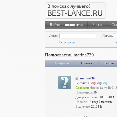
Найти исполнителя
Блоги
Ста
Логин:
Пароль:
Регистрация
За
Пользователь marina739
Портфолио
Отзывы
Рейтинг
marina739
Рейтинг:
1
0(0)
/0(0)/
0(0)
Свободен
, был на сайте 18.01.
Просмотров:
30
Дата регистрации:
18.01.2013
На сайте:
13 года 7 месяцев
В каталоге:
20164-й