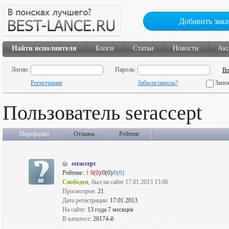
Добавить зака
Найти исполнителя
Блоги
Статьи
Новости
Ак
Логин:
Пароль:
Регистрация
Забыли пароль?
Запо
Пользователь seraccept
Портфолио
Отзывы
Рейтинг
seraccept
Рейтинг:
1
0(0)
/0(0)/
0(0)
Свободен
, был на сайте 17.01.2013 13:06
Просмотров:
21
Дата регистрации:
17.01.2013
На сайте:
13 года 7 месяцев
В каталоге:
20174-й