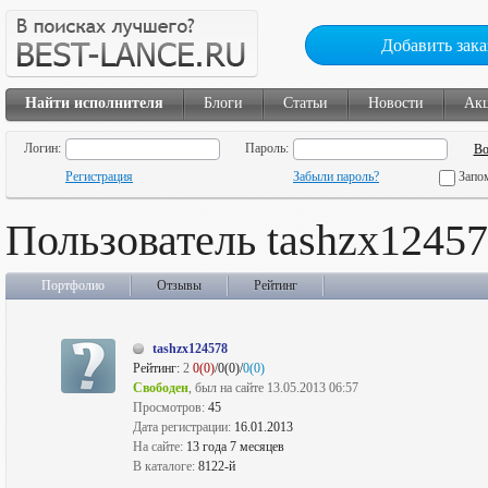
Добавить зака
Найти исполнителя
Блоги
Статьи
Новости
Ак
Логин:
Пароль:
Регистрация
Забыли пароль?
Запо
Пользователь tashzx1245
Портфолио
Отзывы
Рейтинг
tashzx124578
Рейтинг:
2
0(0)
/0(0)/
0(0)
Свободен
, был на сайте 13.05.2013 06:57
Просмотров:
45
Дата регистрации:
16.01.2013
На сайте:
13 года 7 месяцев
В каталоге:
8122-й