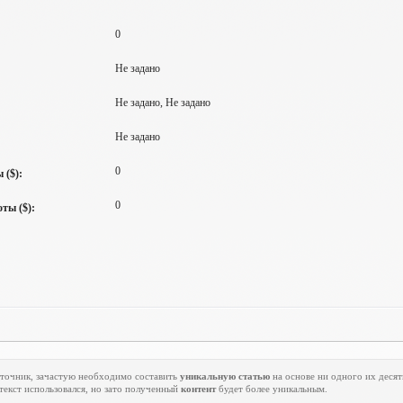
0
Не задано
Не задано, Не задано
Не задано
0
 ($):
0
ты ($):
источник, зачастую необходимо составить
уникальную статью
на основе ни одного их десятк
 текст использовался, но зато полученный
контент
будет более уникальным.