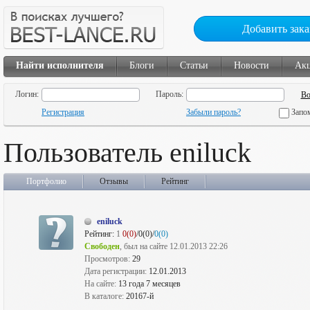
Добавить зака
Найти исполнителя
Блоги
Статьи
Новости
Ак
Логин:
Пароль:
Регистрация
Забыли пароль?
Запо
Пользователь eniluck
Портфолио
Отзывы
Рейтинг
eniluck
Рейтинг:
1
0(0)
/0(0)/
0(0)
Свободен
, был на сайте 12.01.2013 22:26
Просмотров:
29
Дата регистрации:
12.01.2013
На сайте:
13 года 7 месяцев
В каталоге:
20167-й