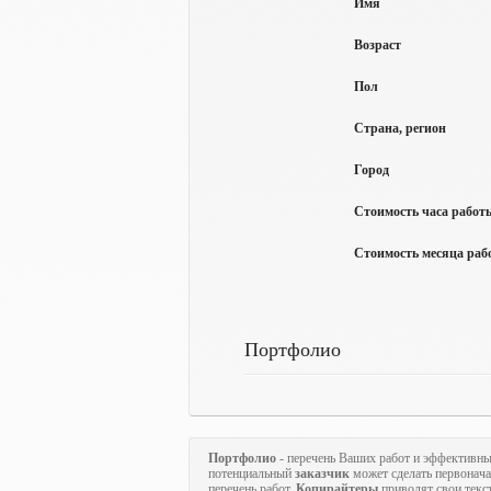
Имя
Возраст
Пол
Страна, регион
Город
Стоимость часа работы
Стоимость месяца рабо
Портфолио
Портфолио
- перечень Ваших работ и эффективны
потенциальный
заказчик
может сделать первонач
перечень работ.
Копирайтеры
приводят свои текс