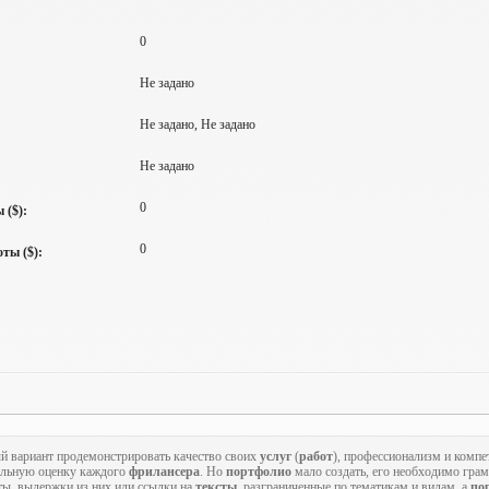
0
Не задано
Не задано, Не задано
Не задано
0
 ($):
0
ты ($):
й вариант продемонстрировать качество своих
услуг
(
работ
), профессионализм и компе
альную оценку каждого
фрилансера
. Но
портфолио
мало создать, его необходимо гра
ты, выдержки из них или ссылки на
тексты
, разграниченные по тематикам и видам, а
по