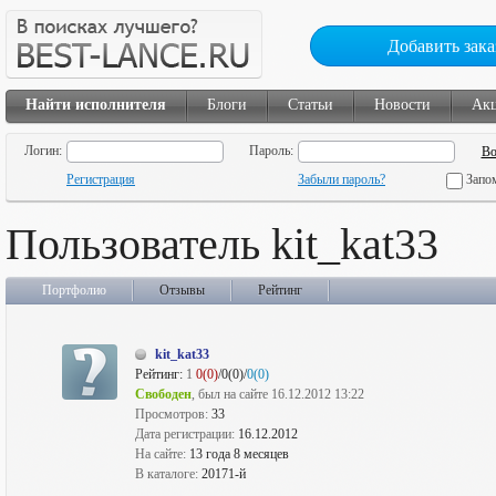
Добавить зака
Найти исполнителя
Блоги
Статьи
Новости
Ак
Логин:
Пароль:
Регистрация
Забыли пароль?
Запо
Пользователь kit_kat33
Портфолио
Отзывы
Рейтинг
kit_kat33
Рейтинг:
1
0(0)
/0(0)/
0(0)
Свободен
, был на сайте 16.12.2012 13:22
Просмотров:
33
Дата регистрации:
16.12.2012
На сайте:
13 года 8 месяцев
В каталоге:
20171-й