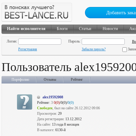
Добавить зака
Найти исполнителя
Блоги
Статьи
Новости
Ак
Логин:
Пароль:
Регистрация
Забыли пароль?
Запо
Пользователь alex195920
Портфолио
Отзывы
Рейтинг
alex19592008
Рейтинг:
3
0(0)
/0(0)/
0(0)
Свободен
, был на сайте 26.12.2012 09:06
Просмотров:
29
Дата регистрации:
13.12.2012
На сайте:
13 года 8 месяцев
В каталоге:
6130-й