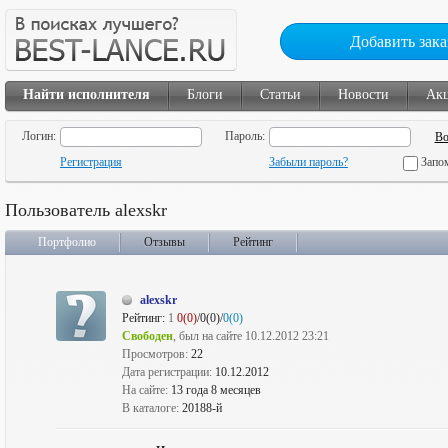
Добавить зака
Найти исполнителя
Блоги
Статьи
Новости
Ак
Логин:
Пароль:
Регистрация
Забыли пароль?
Запо
Пользователь alexskr
Портфолио
Отзывы
Рейтинг
alexskr
Рейтинг:
1
0(0)
/0(0)/
0(0)
Свободен
, был на сайте 10.12.2012 23:21
Просмотров:
22
Дата регистрации:
10.12.2012
На сайте:
13 года 8 месяцев
В каталоге:
20188-й