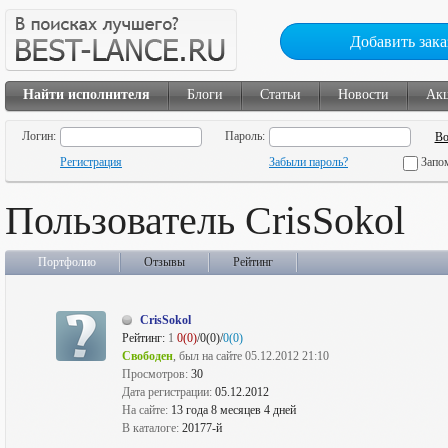
Добавить зака
Найти исполнителя
Блоги
Статьи
Новости
Ак
Логин:
Пароль:
Регистрация
Забыли пароль?
Запо
Пользователь CrisSokol
Портфолио
Отзывы
Рейтинг
CrisSokol
Рейтинг:
1
0(0)
/0(0)/
0(0)
Свободен
, был на сайте 05.12.2012 21:10
Просмотров:
30
Дата регистрации:
05.12.2012
На сайте:
13 года 8 месяцев 4 дней
В каталоге:
20177-й