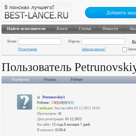
Добавить зака
Найти исполнителя
Блоги
Статьи
Новости
Ак
Логин:
Пароль:
Регистрация
Забыли пароль?
Запо
Пользователь Petrunovski
Портфолио
Отзывы
Рейтинг
Petrunovskiy1
Рейтинг:
3
0(0)
/0(0)/
0(0)
Свободен
, был на сайте 02.12.2012 16:03
Просмотров:
41
Дата регистрации:
01.12.2012
На сайте:
13 года 8 месяцев 7 дней
В каталоге:
6130-й