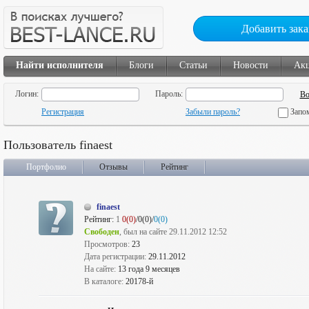
Добавить зака
Найти исполнителя
Блоги
Статьи
Новости
Ак
Логин:
Пароль:
Регистрация
Забыли пароль?
Запо
Пользователь finaest
Портфолио
Отзывы
Рейтинг
finaest
Рейтинг:
1
0(0)
/0(0)/
0(0)
Свободен
, был на сайте 29.11.2012 12:52
Просмотров:
23
Дата регистрации:
29.11.2012
На сайте:
13 года 9 месяцев
В каталоге:
20178-й