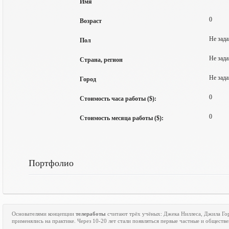
Имя
0
Возраст
Не зада
Пол
Не зада
Страна, регион
Не зада
Город
0
Стоимость часа работы ($):
0
Стоимость месяца работы ($):
Портфолио
Основателями концепции
телеработы
считают трёх учёных: Джека Ниллеса, Джила Го
применялись на практике. Через 10-20 лет стали появляться первые частные и общест