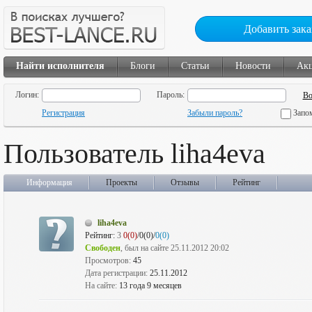
Добавить зака
Найти исполнителя
Блоги
Статьи
Новости
Ак
Логин:
Пароль:
Регистрация
Забыли пароль?
Запо
Пользователь liha4eva
Информация
Проекты
Отзывы
Рейтинг
liha4eva
Рейтинг:
3
0(0)
/0(0)/
0(0)
Свободен
, был на сайте 25.11.2012 20:02
Просмотров:
45
Дата регистрации:
25.11.2012
На сайте:
13 года 9 месяцев