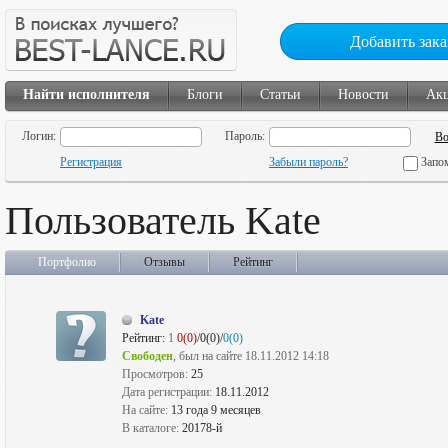
Добавить зака
Найти исполнителя
Блоги
Статьи
Новости
Ак
Логин:
Пароль:
Регистрация
Забыли пароль?
Запо
Пользователь Kate
Портфолио
Отзывы
Рейтинг
Kate
Рейтинг:
1
0(0)
/0(0)/
0(0)
Свободен
, был на сайте 18.11.2012 14:18
Просмотров:
25
Дата регистрации:
18.11.2012
На сайте:
13 года 9 месяцев
В каталоге:
20178-й