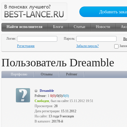
Добавить зака
Найти исполнителя
Блоги
Статьи
Новости
Ак
Логин:
Пароль:
Регистрация
Забыли пароль?
Запо
Пользователь Dreamble
Портфолио
Отзывы
Рейтинг
Dreamble
Рейтинг:
1
0(0)
/0(0)/
0(0)
Свободен
, был на сайте 15.11.2012 19:51
Просмотров:
28
Дата регистрации:
15.11.2012
На сайте:
13 года 9 месяцев
В каталоге:
20178-й