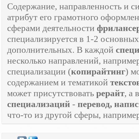
Содержание, направленность и с
атрибут его грамотного оформле
сферами деятельности
фрилансе
специализируется в 1-2 основны
дополнительных. В каждой
спец
несколько направлений, наприме
специализации (
копирайтинг
) м
содержанием и тематикой
тексто
может присутствовать
рерайт
, а
специализаций
-
перевод, напи
что-то из другой сферы, наприме