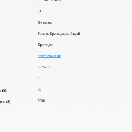
Татьяна Тюкова
31
Не задано
Россия, Краснодарский край
Краснодар
http://netsaita.ru/
5375205
4
50
 ($):
5000
ты ($):