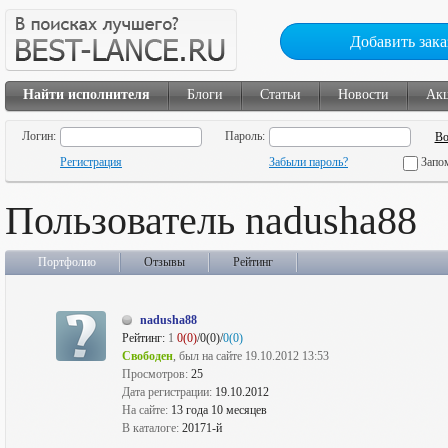
Добавить зака
Найти исполнителя
Блоги
Статьи
Новости
Ак
Логин:
Пароль:
Регистрация
Забыли пароль?
Запо
Пользователь nadusha88
Портфолио
Отзывы
Рейтинг
nadusha88
Рейтинг:
1
0(0)
/0(0)/
0(0)
Свободен
, был на сайте 19.10.2012 13:53
Просмотров:
25
Дата регистрации:
19.10.2012
На сайте:
13 года 10 месяцев
В каталоге:
20171-й