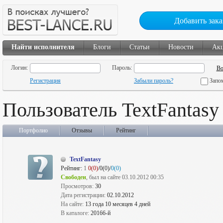
Добавить зака
Найти исполнителя
Блоги
Статьи
Новости
Ак
Логин:
Пароль:
Регистрация
Забыли пароль?
Запо
Пользователь TextFantasy
Портфолио
Отзывы
Рейтинг
TextFantasy
Рейтинг:
1
0(0)
/0(0)/
0(0)
Свободен
, был на сайте 03.10.2012 00:35
Просмотров:
30
Дата регистрации:
02.10.2012
На сайте:
13 года 10 месяцев 4 дней
В каталоге:
20166-й