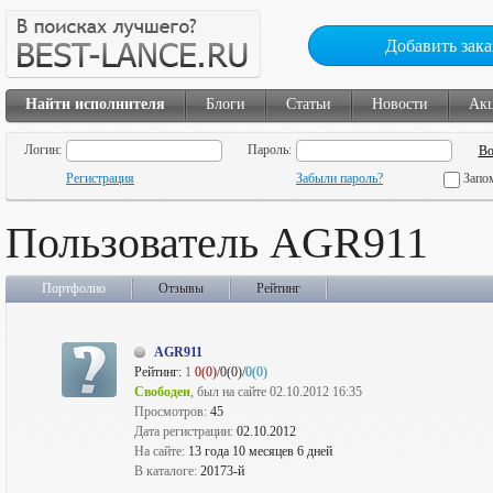
Добавить зака
Найти исполнителя
Блоги
Статьи
Новости
Ак
Логин:
Пароль:
Регистрация
Забыли пароль?
Запо
Пользователь AGR911
Портфолио
Отзывы
Рейтинг
AGR911
Рейтинг:
1
0(0)
/0(0)/
0(0)
Свободен
, был на сайте 02.10.2012 16:35
Просмотров:
45
Дата регистрации:
02.10.2012
На сайте:
13 года 10 месяцев 6 дней
В каталоге:
20173-й