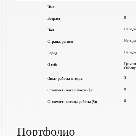
Имя
0
Возраст
Не зада
Пол
Не зада
Страна, регион
Не зада
Город
Грамотн
О себе
Обращай
5
Опыт работы в годах:
0
Стоимость часа работы ($):
0
Стоимость месяца работы ($):
Портфолио