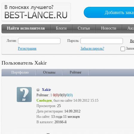
Добавить зака
Найти исполнителя
Блоги
Статьи
Новости
Ак
Логин:
Пароль:
Регистрация
Забыли пароль?
Запо
Пользователь Xakir
Портфолио
Отзывы
Рейтинг
Xakir
Рейтинг:
1
0(0)
/0(0)/
0(0)
Свободен
, был на сайте 14.09.2012 15:15
Просмотров:
25
Дата регистрации:
14.09.2012
На сайте:
13 года 11 месяцев
В каталоге:
20166-й