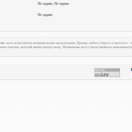
Не задано, Не задано
Не задано
оты
часто встречаются мошеннические предложения. Пример самого старого и простого – в
ение платежа, который якобы придёт назад. Мошенники могут представляться знакомыми/р