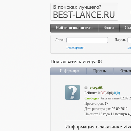
Найти исполнителя
Блоги
Ста
Логин:
Пароль:
Регистрация
За
Пользователь viveya08
Информация
Проекты
Отзыв
viveya08
Рейтинг:
0
0(0)
/0(0)/
0(0)
Свободен
, был на сайте 02.09.
Просмотров:
17
Дата регистрации:
02.09.2012
На сайте:
13 года 11 месяцев 4
Информация о заказчике viv