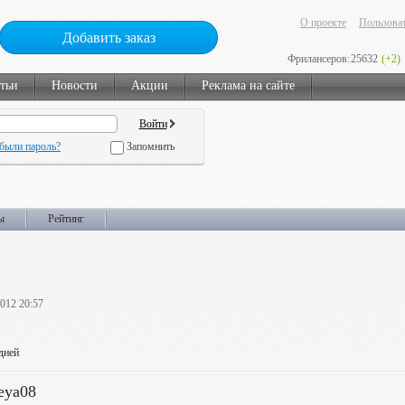
О проекте
Пользоват
Добавить заказ
Фрилансеров:
25632
(+2)
тьи
Новости
Акции
Реклама на сайте
были пароль?
Запомнить
ы
Рейтинг
2012 20:57
 дней
eya08