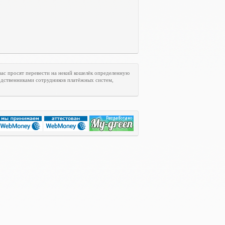
ас просят перевести на некий кошелёк определенную
одственниками сотрудников платёжных систем,