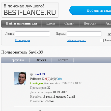
Добавить зака
Найти исполнителя
Блоги
Статьи
Новости
Ак
Логин:
Пароль:
Регистрация
Забыли пароль?
Запо
Пользователь Savik89
Портфолио
Отзывы
Рейтинг
Savik89
Рейтинг:
12
0(0)
/0(0)/
0(0)
Свободен
, был на сайте 02.09.2012 10:27
Просмотров:
32
Дата регистрации:
01.09.2012
На сайте:
13 года 11 месяцев 7 дней
В каталоге:
2920-й