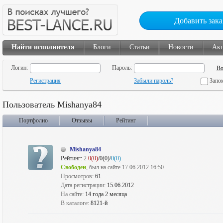
Добавить зака
Найти исполнителя
Блоги
Статьи
Новости
Ак
Логин:
Пароль:
Регистрация
Забыли пароль?
Запо
Пользователь Mishanya84
Портфолио
Отзывы
Рейтинг
Mishanya84
Рейтинг:
2
0(0)
/0(0)/
0(0)
Свободен
, был на сайте 17.06.2012 16:50
Просмотров:
61
Дата регистрации:
15.06.2012
На сайте:
14 года 2 месяца
В каталоге:
8121-й