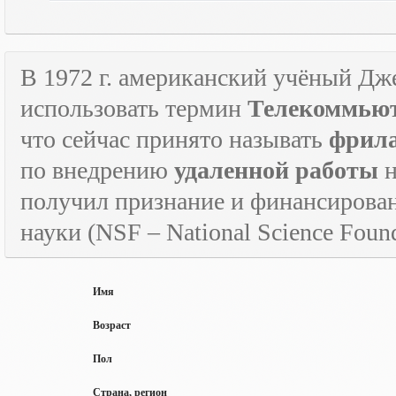
В 1972 г. американский учёный Дж
использовать термин
Телекоммьют
что сейчас принято называть
фрил
по внедрению
удаленной работы
н
получил признание и финансирова
науки (
NSF
–
National
Science
Found
Имя
Возраст
Пол
Страна, регион