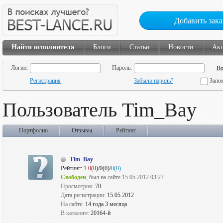
Добавить зака
Найти исполнителя
Блоги
Статьи
Новости
Ак
Логин:
Пароль:
Регистрация
Забыли пароль?
Запо
Пользователь Tim_Bay
Портфолио
Отзывы
Рейтинг
Tim_Bay
Рейтинг:
1
0(0)
/0(0)/
0(0)
Свободен
, был на сайте 15.05.2012 03:27
Просмотров:
70
Дата регистрации:
15.05.2012
На сайте:
14 года 3 месяца
В каталоге:
20164-й