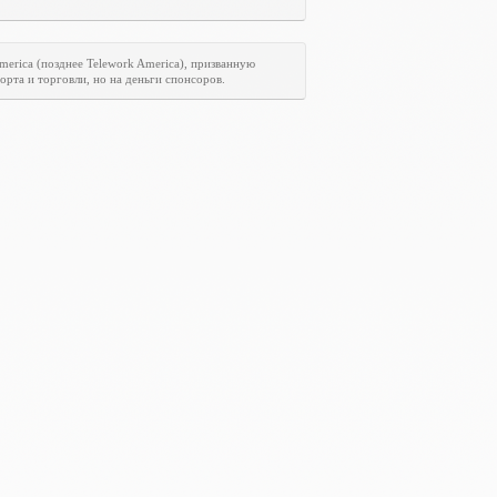
merica
(позднее
Telework
America
), призванную
рта и торговли, но на деньги спонсоров.