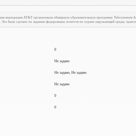
ная корпорация
AT
&
T
организовала обширную образовательную программу
Telecommute
A
. Это было сделано по заданию федеральных агентств по охране окружающей среды, транспо
0
Не задано
Не задано, Не задано
Не задано
0
0