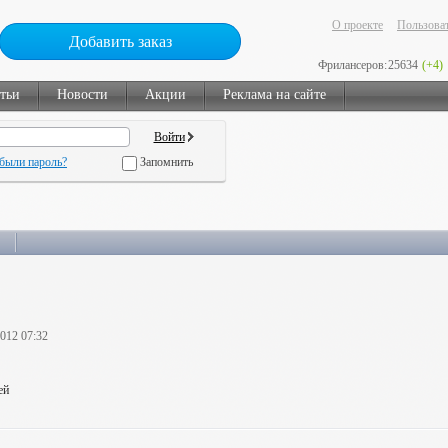
О проекте
Пользоват
Добавить заказ
Фрилансеров:
25634
(+4)
тьи
Новости
Акции
Реклама на сайте
были пароль?
Запомнить
2012 07:32
ей