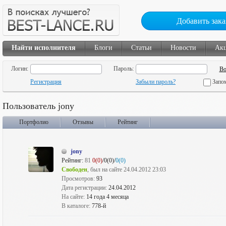
Добавить зака
Найти исполнителя
Блоги
Статьи
Новости
Ак
Логин:
Пароль:
Регистрация
Забыли пароль?
Запо
Пользователь jony
Портфолио
Отзывы
Рейтинг
jony
Рейтинг:
81
0(0)
/0(0)/
0(0)
Свободен
, был на сайте 24.04.2012 23:03
Просмотров:
93
Дата регистрации:
24.04.2012
На сайте:
14 года 4 месяца
В каталоге:
778-й