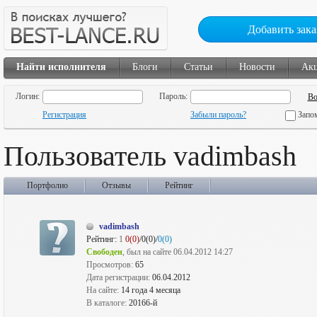
Добавить зака
Найти исполнителя
Блоги
Статьи
Новости
Ак
Логин:
Пароль:
Регистрация
Забыли пароль?
Запо
Пользователь vadimbash
Портфолио
Отзывы
Рейтинг
vadimbash
Рейтинг:
1
0(0)
/0(0)/
0(0)
Свободен
, был на сайте 06.04.2012 14:27
Просмотров:
65
Дата регистрации:
06.04.2012
На сайте:
14 года 4 месяца
В каталоге:
20166-й