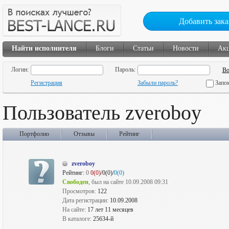
Добавить зака
Найти исполнителя
Блоги
Статьи
Новости
Ак
Логин:
Пароль:
Регистрация
Забыли пароль?
Запо
Пользователь zveroboy
Портфолио
Отзывы
Рейтинг
zveroboy
Рейтинг:
0
0(0)
/0(0)/
0(0)
Свободен
, был на сайте 10.09.2008 09:31
Просмотров:
122
Дата регистрации:
10.09.2008
На сайте:
17 лет 11 месяцев
В каталоге:
25634-й