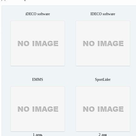
iDECO software
IDECO software
EMMS
SportLider
1 день
2 дня