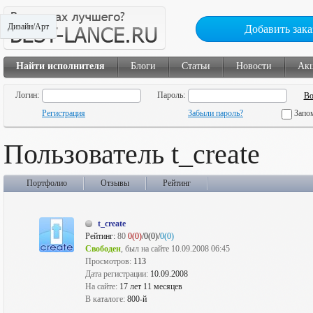
Дизайн/Арт
Добавить зака
Найти исполнителя
Блоги
Статьи
Новости
Ак
Логин:
Пароль:
Регистрация
Забыли пароль?
Запо
Пользователь t_create
Портфолио
Отзывы
Рейтинг
t_create
Рейтинг:
80
0(0)
/0(0)/
0(0)
Свободен
, был на сайте 10.09.2008 06:45
Просмотров:
113
Дата регистрации:
10.09.2008
На сайте:
17 лет 11 месяцев
В каталоге:
800-й