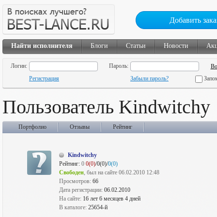
Добавить зака
Найти исполнителя
Блоги
Статьи
Новости
Ак
Логин:
Пароль:
Регистрация
Забыли пароль?
Запо
Пользователь Kindwitchy
Портфолио
Отзывы
Рейтинг
Kindwitchy
Рейтинг:
0
0(0)
/0(0)/
0(0)
Свободен
, был на сайте 06.02.2010 12:48
Просмотров:
66
Дата регистрации:
06.02.2010
На сайте:
16 лет 6 месяцев 4 дней
В каталоге:
25654-й