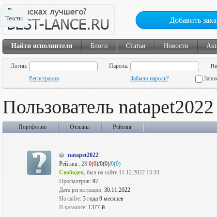
Тексты
Добавить зака
Найти исполнителя
Блоги
Статьи
Новости
Ак
Логин:
Пароль:
Регистрация
Забыли пароль?
Запо
Пользователь natapet2022
Портфолио
Отзывы
Рейтинг
natapet2022
Рейтинг:
28
0(0)
/0(0)/
0(0)
Свободен
, был на сайте 11.12.2022 15:33
Просмотров:
97
Дата регистрации:
30.11.2022
На сайте:
3 года 9 месяцев
В каталоге:
1377-й