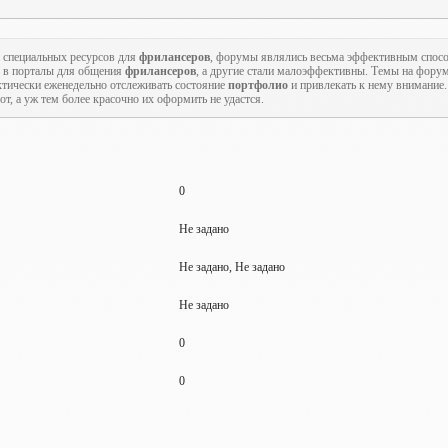
 специальных ресурсов для
фрилансеров
, форумы являлись весьма эффективным спо
 в порталы для общения
фрилансеров
, а другие стали малоэффективны. Темы на форум
ктически еженедельно отслеживать состояние
портфолио
и привлекать к нему внимание
т, а уж тем более красочно их оформить не удастся.
0
Не задано
Не задано, Не задано
Не задано
0
0