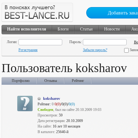
Добавить зака
Найти исполнителя
Блоги
Статьи
Новости
Ак
Логин:
Пароль:
Регистрация
Забыли пароль?
Запо
Пользователь koksharov
Портфолио
Отзывы
Рейтинг
koksharov
Рейтинг:
0
0(0)
/0(0)/
0(0)
Свободен
, был на сайте 20.10.2009 19:03
Просмотров:
59
Дата регистрации:
20.10.2009
На сайте:
16 лет 10 месяцев
В каталоге:
25640-й