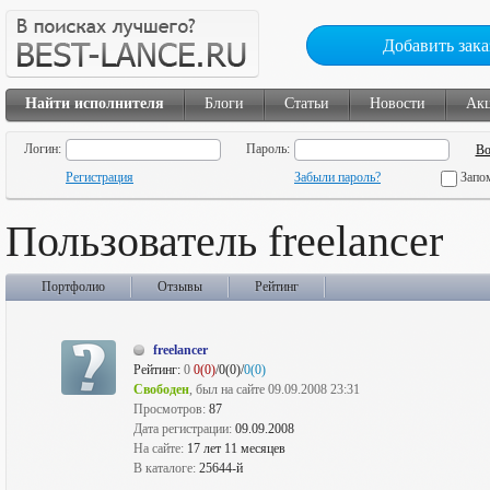
Добавить зака
Найти исполнителя
Блоги
Статьи
Новости
Ак
Логин:
Пароль:
Регистрация
Забыли пароль?
Запо
Пользователь freelancer
Портфолио
Отзывы
Рейтинг
freelancer
Рейтинг:
0
0(0)
/0(0)/
0(0)
Свободен
, был на сайте 09.09.2008 23:31
Просмотров:
87
Дата регистрации:
09.09.2008
На сайте:
17 лет 11 месяцев
В каталоге:
25644-й