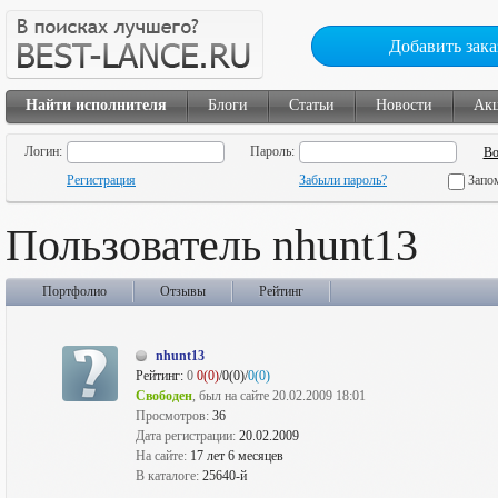
Добавить зака
Найти исполнителя
Блоги
Статьи
Новости
Ак
Логин:
Пароль:
Регистрация
Забыли пароль?
Запо
Пользователь nhunt13
Портфолио
Отзывы
Рейтинг
nhunt13
Рейтинг:
0
0(0)
/0(0)/
0(0)
Свободен
, был на сайте 20.02.2009 18:01
Просмотров:
36
Дата регистрации:
20.02.2009
На сайте:
17 лет 6 месяцев
В каталоге:
25640-й