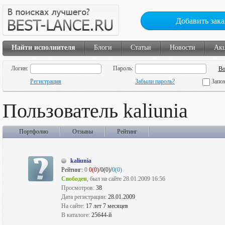
Добавить зака
Найти исполнителя
Блоги
Статьи
Новости
Ак
Логин:
Пароль:
Регистрация
Забыли пароль?
Запо
Пользователь kaliunia
Портфолио
Отзывы
Рейтинг
kaliunia
Рейтинг:
0
0(0)
/0(0)/
0(0)
Свободен
, был на сайте 28.01.2009 16:56
Просмотров:
38
Дата регистрации:
28.01.2009
На сайте:
17 лет 7 месяцев
В каталоге:
25644-й