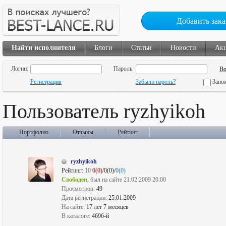
Добавить зака
Найти исполнителя
Блоги
Статьи
Новости
Ак
Логин:
Пароль:
Регистрация
Забыли пароль?
Запо
Пользователь ryzhyikoh
Портфолио
Отзывы
Рейтинг
ryzhyikoh
Рейтинг:
10
0(0)
/0(0)/
0(0)
Свободен
, был на сайте 21.02.2009 20:00
Просмотров:
49
Дата регистрации:
25.01.2009
На сайте:
17 лет 7 месяцев
В каталоге:
4696-й