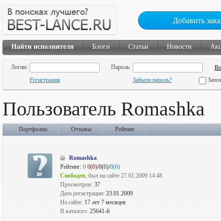
Добавить зака
Найти исполнителя
Блоги
Статьи
Новости
Ак
Логин:
Пароль:
Регистрация
Забыли пароль?
Запо
Пользователь Romashka
Портфолио
Отзывы
Рейтинг
Romashka
Рейтинг:
0
0(0)
/0(0)/
0(0)
Свободен
, был на сайте 27.01.2009 14:48
Просмотров:
37
Дата регистрации:
23.01.2009
На сайте:
17 лет 7 месяцев
В каталоге:
25641-й