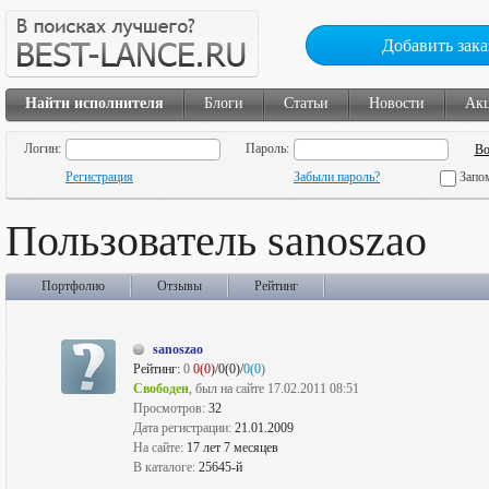
Добавить зака
Найти исполнителя
Блоги
Статьи
Новости
Ак
Логин:
Пароль:
Регистрация
Забыли пароль?
Запо
Пользователь sanoszao
Портфолио
Отзывы
Рейтинг
sanoszao
Рейтинг:
0
0(0)
/0(0)/
0(0)
Свободен
, был на сайте 17.02.2011 08:51
Просмотров:
32
Дата регистрации:
21.01.2009
На сайте:
17 лет 7 месяцев
В каталоге:
25645-й