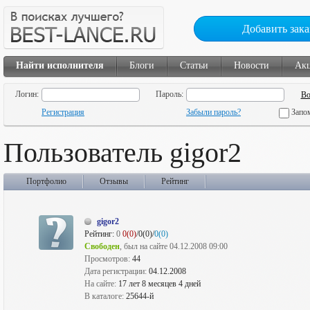
Добавить зака
Найти исполнителя
Блоги
Статьи
Новости
Ак
Логин:
Пароль:
Регистрация
Забыли пароль?
Запо
Пользователь gigor2
Портфолио
Отзывы
Рейтинг
gigor2
Рейтинг:
0
0(0)
/0(0)/
0(0)
Свободен
, был на сайте 04.12.2008 09:00
Просмотров:
44
Дата регистрации:
04.12.2008
На сайте:
17 лет 8 месяцев 4 дней
В каталоге:
25644-й