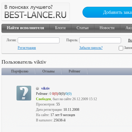
Добавить зака
Найти исполнителя
Блоги
Статьи
Новости
Ак
Логин:
Пароль:
Регистрация
Забыли пароль?
Запо
Пользователь viktiv
Портфолио
Отзывы
Рейтинг
viktiv
Рейтинг:
0
0(0)
/0(0)/
0(0)
Свободен
, был на сайте 26.12.2009 15:12
Просмотров:
55
Дата регистрации:
10.11.2008
На сайте:
17 лет 9 месяцев
В каталоге:
25638-й