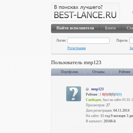
Найти исполнителя
Блоги
Ста
Логин:
Пароль:
Регистрация
За
Пользователь mnp123
Портфолио
Отзывы
Рейтинг
mnp123
Рейтинг:
1
0(0)
/0(0)/
0(0)
Свободен
, был на сайте 01.01.
Просмотров:
27
Дата регистрации:
04.11.2014
На сайте:
11 год 9 месяцев 3 дн
В каталоге:
20168-й