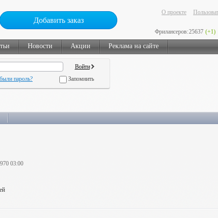
О проекте
Пользоват
Добавить заказ
Фрилансеров:
25637
(+1)
тьи
Новости
Акции
Реклама на сайте
были пароль?
Запомнить
1970 03:00
ей