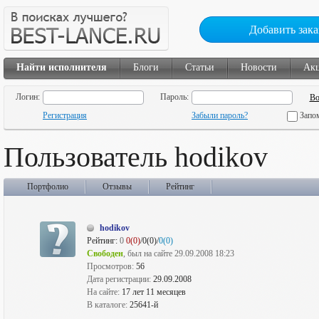
Добавить зака
Найти исполнителя
Блоги
Статьи
Новости
Ак
Логин:
Пароль:
Регистрация
Забыли пароль?
Запо
Пользователь hodikov
Портфолио
Отзывы
Рейтинг
hodikov
Рейтинг:
0
0(0)
/0(0)/
0(0)
Свободен
, был на сайте 29.09.2008 18:23
Просмотров:
56
Дата регистрации:
29.09.2008
На сайте:
17 лет 11 месяцев
В каталоге:
25641-й