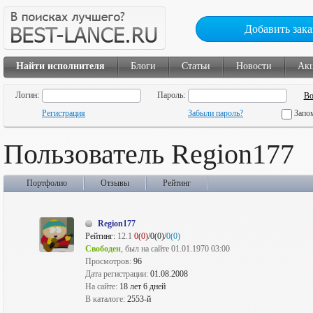
Добавить зака
Найти исполнителя
Блоги
Статьи
Новости
Ак
Логин:
Пароль:
Регистрация
Забыли пароль?
Запо
Пользователь Region177
Портфолио
Отзывы
Рейтинг
Region177
Рейтинг:
12.1
0(0)
/0(0)/
0(0)
Свободен
, был на сайте 01.01.1970 03:00
Просмотров:
96
Дата регистрации:
01.08.2008
На сайте:
18 лет 6 дней
В каталоге:
2553-й