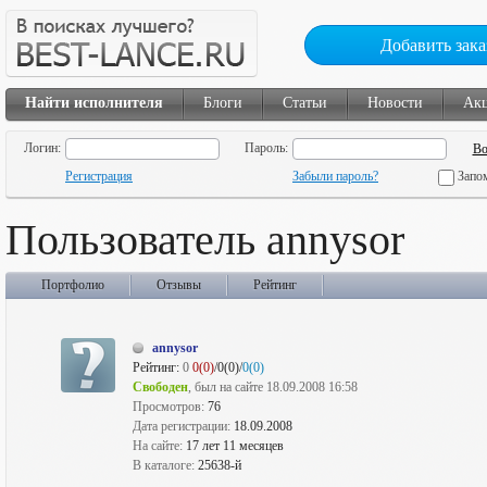
Добавить зака
Найти исполнителя
Блоги
Статьи
Новости
Ак
Логин:
Пароль:
Регистрация
Забыли пароль?
Запо
Пользователь annysor
Портфолио
Отзывы
Рейтинг
annysor
Рейтинг:
0
0(0)
/0(0)/
0(0)
Свободен
, был на сайте 18.09.2008 16:58
Просмотров:
76
Дата регистрации:
18.09.2008
На сайте:
17 лет 11 месяцев
В каталоге:
25638-й