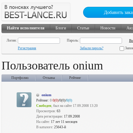
Добавить зака
Найти исполнителя
Блоги
Статьи
Новости
Ак
Логин:
Пароль:
Регистрация
Забыли пароль?
Запо
Пользователь onium
Портфолио
Отзывы
Рейтинг
onium
Рейтинг:
0
0(0)
/0(0)/
0(0)
Свободен
, был на сайте 17.09.2008 13:20
Просмотров:
63
Дата регистрации:
17.09.2008
На сайте:
17 лет 11 месяцев
В каталоге:
25643-й