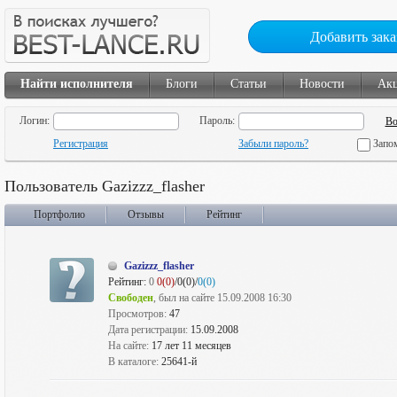
Добавить зака
Найти исполнителя
Блоги
Статьи
Новости
Ак
Логин:
Пароль:
Регистрация
Забыли пароль?
Запо
Пользователь Gazizzz_flasher
Портфолио
Отзывы
Рейтинг
Gazizzz_flasher
Рейтинг:
0
0(0)
/0(0)/
0(0)
Свободен
, был на сайте 15.09.2008 16:30
Просмотров:
47
Дата регистрации:
15.09.2008
На сайте:
17 лет 11 месяцев
В каталоге:
25641-й